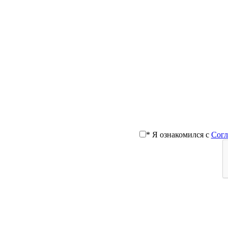
Гостевой дом ДОМИНИКА
* Я ознакомился с
Согл