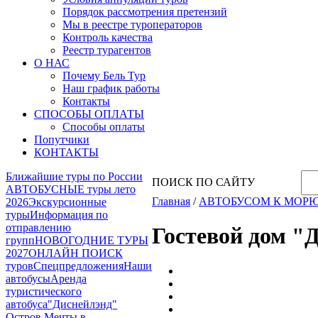
Порядок рассмотрения претензий
Мы в реестре туроператоров
Контроль качества
Реестр турагентов
О НАС
Почему Бель Тур
Наш график работы
Контакты
СПОСОБЫ ОПЛАТЫ
Способы оплаты
Попутчики
КОНТАКТЫ
Ближайшие туры по России
ПОИСК ПО САЙТУ
АВТОБУСНЫЕ туры лето
Главная
/
АВТОБУСОМ К МОР
2026
Экскурсионные
туры
Информация по
отправлению
Гостевой дом
групп
НОВОГОДНИЕ ТУРЫ
2027
ОНЛАЙН ПОИСК
туров
Спецпредложения
Наши
автобусы
Аренда
туристического
автобуса
"Диснейлэнд"
Остров Мечты в