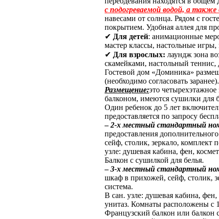
переодевания находятся в общем 
с подогреваемой водой, а также
навесами от солнца. Рядом с гос
покрытием. Удобная аллея для пр
✔
Для детей
: анимационные меро
мастер классы, настольные игры,
✔
Для взрослых:
лаундж зона воз
скамейками, настольный теннис, 
Гостевой дом «Доминика» размещ
(необходимо согласовать заранее).
Размещение:
это четырехэтажное 
балконом, имеются сушилки для б
Один ребенок до 5 лет включител
предоставляется по запросу бесп
–
2-х местный стандартный но
предоставления дополнительного 
сейф, столик, зеркало, комплект 
узле: душевая кабина, фен, косме
Балкон с сушилкой для белья.
–
3-х местный стандартный но
шкаф в прихожей, сейф, столик, з
система.
В сан. узле: душевая кабина, фен
унитаз. Комнаты расположены с 1
Французский балкон или балкон с