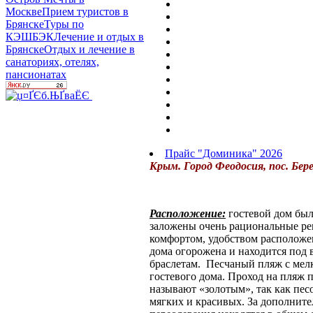
Москве
Прием туристов в
Брянске
Туры по
КЭШБЭК
Лечение и отдых в
Брянске
Отдых и лечение в
санаториях, отелях,
пансионатах
Прайс "Доминика" 2026
Крым. Город Феодосия, пос. Бере
Расположение:
гостевой дом был
заложены очень рациональные реш
комфортом, удобством расположен
дома огорожена и находится под
браслетам. Песчаный пляж с мелк
гостевого дома. Проход на пляж 
называют «золотым», так как песо
мягких и красивых. За дополнит