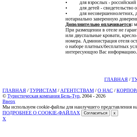
• для взрослых - российский п
• для детей - свидетельство о
• для несовершеннолетних, до 
нотариально заверенную доверен
Дополнительно оплачивается
:
м
При размещении в отеле не гаран
или двуспальные кровати, кресло
номера. Администрация отеля ост
о наборе платных/бесплатных ус
интересующую Вас информацию.
ГЛАВНАЯ
/
Т
ГЛАВНАЯ
/
ТУРИСТАМ
/
АГЕНТСТВАМ
/
О НАС
/
КОРПОР
©
Туристическая компания Бель-Тур
, 2004 - 2026
Вверх
Мы используем cookie-файлы для наилучшего представления на
ПОДРОБНЕЕ О COOKIE-ФАЙЛАХ
Согласиться
x
Х
ОТПРАВИТЬ ЗАЯВКУ