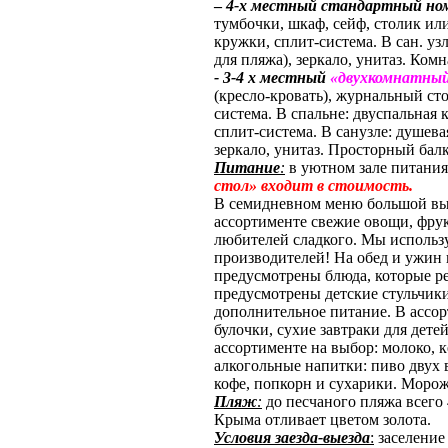
–
4-х местный стандартный но
тумбочки, шкаф, сейф, столик или
кружки, сплит-система. В сан. уз
для пляжа), зеркало, унитаз. Ко
- 3-4 х местный
«двухкомнатны
(кресло-кровать), журнальный сто
система. В спальне: двуспальная 
сплит-система. В санузле: душев
зеркало, унитаз. Просторный бал
Питание
:
в уютном зале питания
стол»
входит в стоимость
.
В семидневном меню большой выб
ассортименте свежие овощи, фрук
любителей сладкого. Мы использ
производителей! На обед и ужин 
предусмотрены блюда, которые рек
предусмотрены детские стульчик
дополнительное питание. В ассорт
булочки, сухие завтраки для дете
ассортименте на выбор: молоко, 
алкогольные напитки: пиво двух 
кофе, попкорн и сухарики. Моро
Пляж
:
до песчаного пляжа всего 
Крыма отливает цветом золота.
Условия заезда-выезда
:
заселение