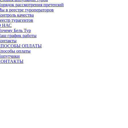
орядок рассмотрения претензий
ы в реестре туроператоров
онтроль качества
еестр турагентов
О НАС
очему Бель Тур
аш график работы
онтакты
СПОСОБЫ ОПЛАТЫ
пособы оплаты
опутчики
КОНТАКТЫ