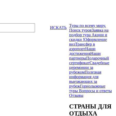
Туры по всему миру.
ИСКАТЬ
Поиск туров
Заявка на
подбор тура
Акции и
скидки !
Оформление
виз
Трансфер в
аэропорт
Наши
достижения
Наши
партнеры
Подарочный
сертификат
Свадебные
церемонии за
рубежом
Полезная
информация для
выезжающих за
рубеж
Горнолыжные
туры
Вопросы и ответы
Отзывы
СТРАНЫ ДЛЯ
ОТДЫХА