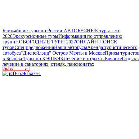
Ближайшие туры по России
АВТОБУСНЫЕ туры лето
2026
Экскурсионные туры
Информация по отправлению
групп
НОВОГОДНИЕ ТУРЫ 2027
ОНЛАЙН ПОИСК
туров
Спецпредложения
Наши автобусы
Аренда туристического
автобуса
"Диснейлэнд" Остров Мечты в Москве
Прием туристо
в Брянске
Туры по КЭШБЭК
Лечение и отдых в Брянске
Отдых 
лечение в санаториях, отелях, пансионатах