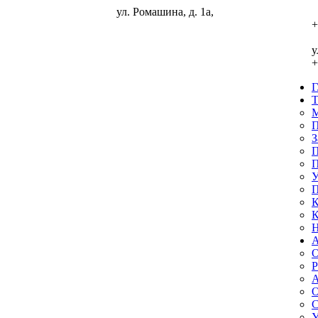
ул. Ромашина, д. 1а,
ГЛАВНАЯ
+
ТУРИСТАМ
у
+
Мы в реестре турпомощь
Политика обработки персональных
данных
М
П
Заявка на подбор тура
З
П
Памятка туристам на автобусные туры
П
У
Памятка туристам выезжающим за рубеж
П
К
Условия аннуляции туров
К
Н
Порядок рассмотрения претензий
O
Кредит или рассрочка
Р
Контроль качества
Наши партнеры
А
О
АГЕНТСТВАМ
С
У