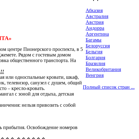
Абхазия
Австралия
Австрия
Андорра
Аргентина
ИТА»
Багамы
Белоруссия
ом центре Пионерского проспекта, в 5
Бельгия
Джемете. Рядом с гостевым домом
Болгария
новка общественного транспорта. На
Бразилия
Великобритания
!!
Венгрия
ая или односпальные кровати, шкаф,
ик, телевизор, санузел с душем, общий
Полный список стран ...
то – кресло-кровать.
ангал с зоной для отдыха, детская
ничения: нельзя привозить с собой
ь прибытия. Освобождение номеров