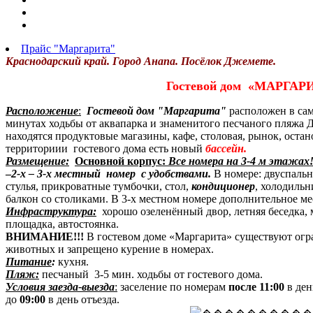
Прайс "Маргарита"
Краснодарский край. Город Анапа. Посёлок Джемете.
Гостевой дом «МАРГАР
Расположение
:
Гостевой дом "Маргарита"
расположен в сам
минутах ходьбы от аквапарка и знаменитого песчаного пляжа 
находятся продуктовые магазины, кафе, столовая, рынок, оста
территориии гостевого дома есть новый
бассейн.
Размещение:
Основной корпус:
Все номера на 3-4 м этажах!
–
2-х – 3-х местный номер
с удобствами
.
В номере: двуспальн
стулья, прикроватные тумбочки, стол,
кондиционер
, холодильн
балкон со столиками. В 3-х местном номере дополнительное мес
Инфраструктура:
хорошо озеленённый двор, летняя беседка, м
площадка, автостоянка.
ВНИМАНИЕ!!!
В гостевом доме «Маргарита» существуют огра
животных и запрещено курение в номерах.
Питание
:
кухня.
Пляж:
песчаный 3-5 мин. ходьбы от гостевого дома.
Условия заезда-выезда
:
заселение по номерам
после 11:00
в ден
до
09:00
в день отъезда.