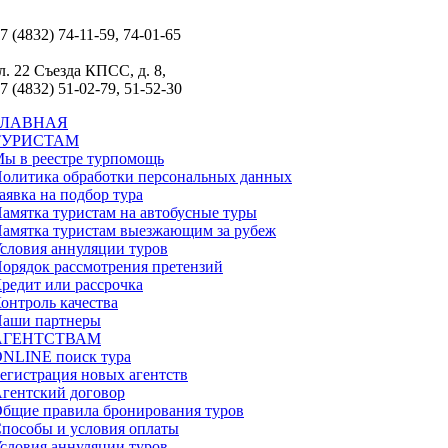
7 (4832) 74-11-59, 74-01-65
л. 22 Съезда КПСС, д. 8,
7 (4832) 51-02-79, 51-52-30
ГЛАВНАЯ
ТУРИСТАМ
ы в реестре турпомощь
олитика обработки персональных данных
аявка на подбор тура
амятка туристам на автобусные туры
амятка туристам выезжающим за рубеж
словия аннуляции туров
орядок рассмотрения претензий
редит или рассрочка
онтроль качества
аши партнеры
АГЕНТСТВАМ
NLINE поиск тура
егистрация новых агентств
гентский договор
бщие правила бронирования туров
пособы и условия оплаты
словия аннуляции туров